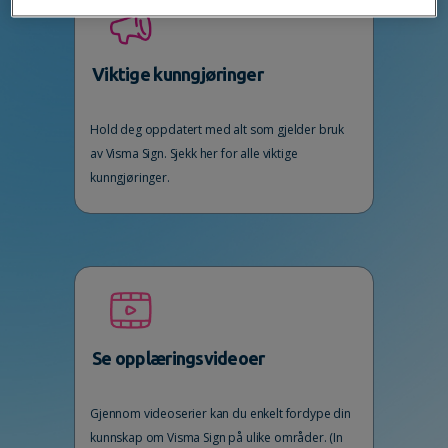
Viktige kunngjøringer
Hold deg oppdatert med alt som gjelder bruk
av Visma Sign. Sjekk her for alle viktige
kunngjøringer.
Se opplæringsvideoer
Gjennom videoserier kan du enkelt fordype din
kunnskap om Visma Sign på ulike områder. (In