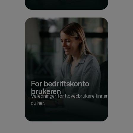
For bedriftskonto
brukeren
Veiledninger for hovedbrukere finner
du her.