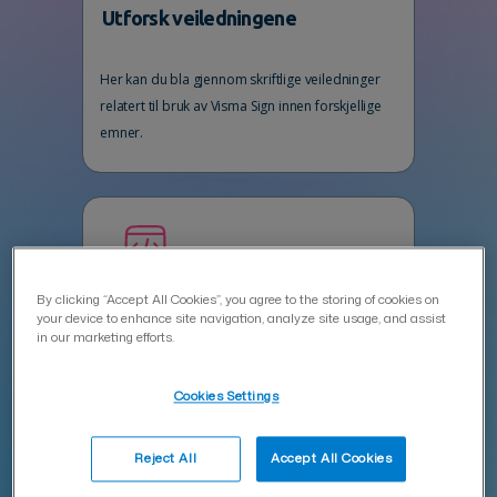
Utforsk veiledningene
Her kan du bla gjennom skriftlige veiledninger
relatert til bruk av Visma Sign innen forskjellige
emner.
Spør Vispert i AI-chatten
By clicking “Accept All Cookies”, you agree to the storing of cookies on
your device to enhance site navigation, analyze site usage, and assist
in our marketing efforts.
Vispert hjelper deg effektivt med
produktrelaterte spørsmål 24/7.
Cookies Settings
Reject All
Accept All Cookies