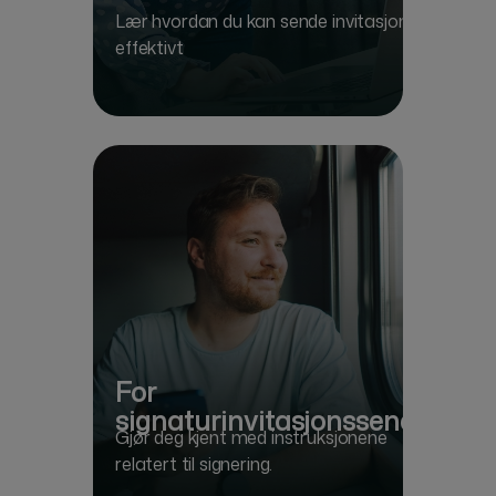
Lær hvordan du kan sende invitasjoner
effektivt
For
signaturinvitasjonssenderen
Gjør deg kjent med instruksjonene
relatert til signering.