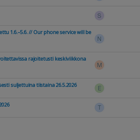
S
tu 1.6.–5.6. // Our phone service will be
N
itettavissa rajoitetusti keskiviikkona
M
sti suljettuina tiistaina 26.5.2026
E
.2026
T