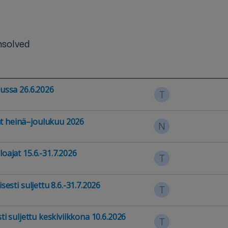
solved
ussa 26.6.2026
T
at heinä–joulukuu 2026
N
oajat 15.6.-31.7.2026
T
esti suljettu 8.6.-31.7.2026
T
i suljettu keskiviikkona 10.6.2026
T