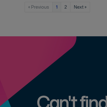
« Previous
1
2
Next »
Can't fin