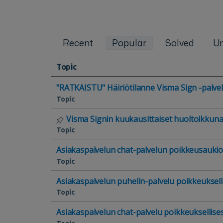
Recent
Popular
Solved
Un
Topic
"RATKAISTU" Häiriötilanne Visma Sign -palvel
Topic
Visma Signin kuukausittaiset huoltoikkun
Topic
Asiakaspalvelun chat-palvelun poikkeusaukiol
Topic
Asiakaspalvelun puhelin-palvelu poikkeuksellis
Topic
Asiakaspalvelun chat-palvelu poikkeuksellisest