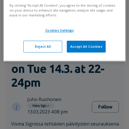
By clicking “Accept All Cookies”, you agree to the storing of cookies
käyttökatko ti 14.3.
on your device to enhance site navigation, analyze site usage, and
assist in our marketing efforts.
klo 22-24 / There is
Cookies Settings
a maintenance
Reject All
Accept All Cookies
break in Visma Sign
on Tue 14.3. at 22-
24pm
Juho Ruohonen
J
Visma Sign
✓
Follow
13.03.2023 4:08 pm
Visma Signissa tehtävien päivitysten seurauksena