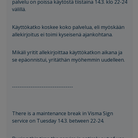
palvelu on poissa käytöstä tiistaina 14.3. klo 22-24
välillä.
Käyttökatko koskee koko palvelua, eli myöskään
allekirjoitus ei toimi kyseisenä ajankohtana.
Mikäli yritit allekirjoittaa käyttökatkon aikana ja
se epäonnistui, yritäthän myöhemmin uudelleen.
---------------------------------
There is a maintenance break in Visma Sign
service on Tuesday 14.3. between 22-24.