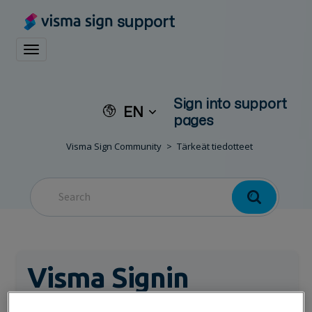
support
Toggle navigation
Sign into support
EN
pages
Visma Sign Community
Tärkeät tiedotteet
Visma Signin
palvelussa on