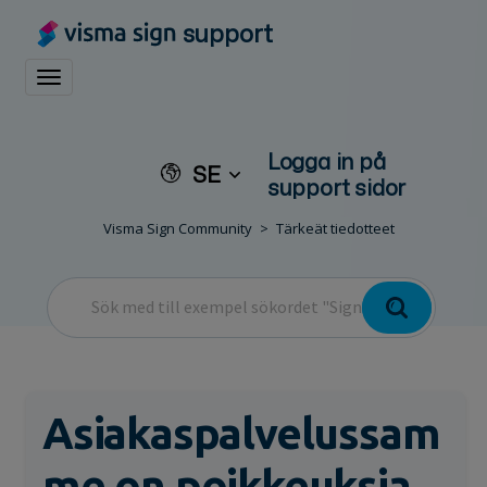
support
Toggle navigation
Logga in på
SE
support sidor
Visma Sign Community
Tärkeät tiedotteet
Asiakaspalvelussam
me on poikkeuksia