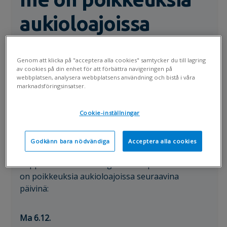
aukioloajoissa
6.12.2021-6.1.2022
Genom att klicka på "acceptera alla cookies" samtycker du till lagring
välillä
av cookies på din enhet för att förbättra navigeringen på
webbplatsen, analysera webbplatsens användning och bistå i våra
marknadsföringsinsatser.
Sanni Räty
Visma Sign
✓
S
Följ
02.12.2021 1:48 pm
Cookie-inställningar
Hyvä asiakkaamme,
Godkänn bara nödvändiga
Acceptera alla cookies
Loppuvuonna Visma Sign asiakaspalvelussamme
on poikkeuksia aukioloajoissa seuraavina
päivinä:
Ma 6.12.