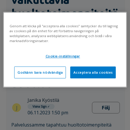
huoltotoimenpiteitä
/ Maintenance work
Genom att klicka på "acceptera alla cookies" samtycker du till lagring
av cookies på din enhet för att förbättra navigeringen på
webbplatsen, analysera webbplatsens användning och bistå i våra
happening 7.11 at
marknadsföringsinsatser.
00:00 - 8.11 at 1:00
Cookie-inställningar
and 8.11 at 21 - 9.11
Godkänn bara nödvändiga
Acceptera alla cookies
at 00:00 EET
Janika Kyöstilä
J
Visma Sign
✓
Följ
06.11.2023 1:50 pm
Palvelussamme tapahtuu huoltotoimenpiteitä