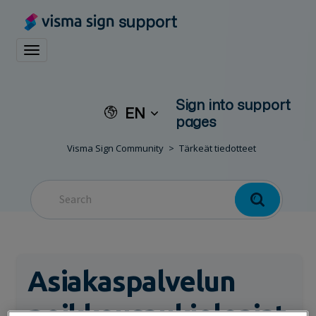
support
Toggle navigation
Sign into support
EN
pages
Visma Sign Community
Tärkeät tiedotteet
Asiakaspalvelun
poikkeusaukioloajat