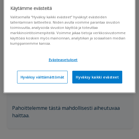
huoltotoimenpiteitä
Käytämme evästeitä
Valitsemalla “Hyväksy kaikki evästeet” hyväksyt evästeiden
21.11. kello 23.00-
tallentamisen laitteellesi. Niiden avulla voimme parantaa sivuston
toimivuutta, analysoida sivuston käyttöä ja toteuttaa
22.11. kello 06.00
markkinointitoimenpiteitä. Voimme jakaa tietoja verkkosivustomme
käyttöäsi koskien myös mainonnan, analytiikan ja sosiaalisen median
kumppaniemme kanssa.
Sanni Räty
Visma Sign
✓
S
Seuraa
Evästeasetukset
20.11.2020 3:36 pm
OP suorittaa huoltotöitä la 21.11. klo 23.00 - su
Hyväksy välttämättömät
Hyväksy kaikki evästeet
22.11. klo 06.00 välisenä aikana. Huoltotöiden
aikana OP:n sähköinen tunnistautuminen ei toimi.
Pahoittelemme tästä mahdollisesti aiheutuvaa
haittaa.