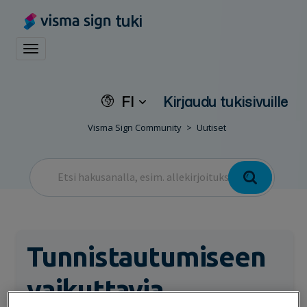
tuki
Toggle navigation
FI
Kirjaudu tukisivuille
Visma Sign Community
Uutiset
Tunnistautumiseen
vaikuttavia