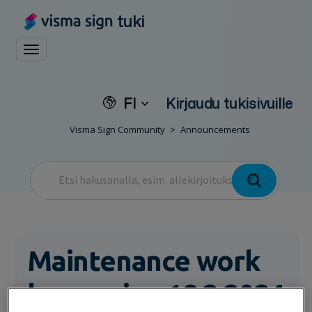
tuki
Toggle navigation
FI
Kirjaudu tukisivuille
Visma Sign Community
Announcements
Maintenance work
happening 18.2.2024