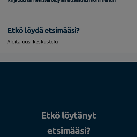
Kirjaudu
tai
Rekisteröidy
lähettääksesi kommentin
Etkö löydä etsimääsi?
Aloita uusi keskustelu
Etkö löytänyt
etsimääsi?