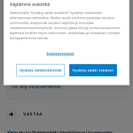
klo 01:00-05:00
Käytämme evästeitä
Valitsemalla “Hyväksy kaikki evästeet” hyväksyt evästeiden
tallentamisen laitteellesi. Niiden avulla voimme parantaa sivuston
toimivuutta, analysoida sivuston käyttöä ja toteuttaa
Janika Kyöstilä
markkinointitoimenpiteitä. Voimme jakaa tietoja verkkosivustomme
J
Visma Sign
✓
Seuraa
käyttöäsi koskien myös mainonnan, analytiikan ja sosiaalisen median
16.02.2024 1:36 pm
kumppaniemme kanssa.
Evästeasetukset
Nordea performs maintenance work on Sunday
18 February from 01.00 to 05.00 AM. During
Hyväksy välttämättömät
Hyväksy kaikki evästeet
maintenance work Nordeas electronic
authentication will not be available. We apologize
for any inconvenience.
VASTAA