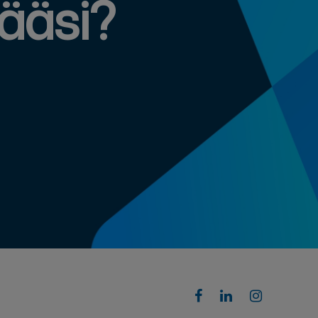
määsi?