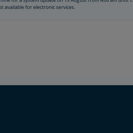
ffline for a system update on 19 August from 4:00 am until 7
t available for electronic services.