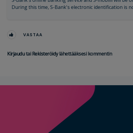
S-Bank's online banking service and S-mobiili will be o
During this time, S-Bank's electronic identification is no
VASTAA
Kirjaudu
tai
Rekisteröidy
lähettääksesi kommentin