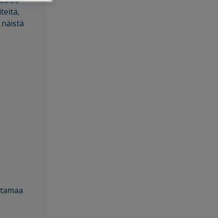
–23.00
teitä,
 näistä
ttamaa