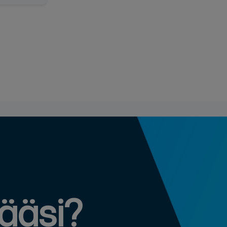
määsi?