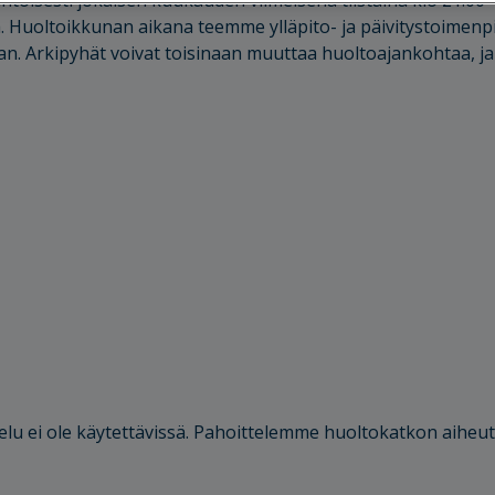
ntöisesti jokaisen kuukauden viimeisenä tiistaina klo 21.00
ä. Huoltoikkunan aikana teemme ylläpito- ja päivitystoimenpi
an. Arkipyhät voivat toisinaan muuttaa huoltoajankohtaa, ja
lu ei ole käytettävissä. Pahoittelemme huoltokatkon aiheu