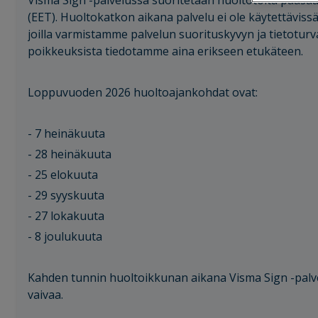
Visma Sign -palvelussa suoritetaan huoltotöitä pääsää
(EET). Huoltokatkon aikana palvelu ei ole käytettäviss
joilla varmistamme palvelun suorituskyvyn ja tietoturv
poikkeuksista tiedotamme aina erikseen etukäteen.
Loppuvuoden 2026 huoltoajankohdat ovat:
- 7 heinäkuuta
- 28 heinäkuuta
- 25 elokuuta
- 29 syyskuuta
- 27 lokakuuta
- 8 joulukuuta
Kahden tunnin huoltoikkunan aikana Visma Sign -palve
vaivaa.