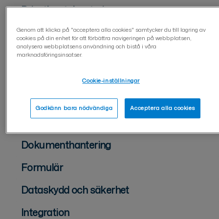
Privatkontohantering
Hantering av organisationskonto
Genom att klicka på "acceptera alla cookies" samtycker du till lagring av
cookies på din enhet för att förbättra navigeringen på webbplatsen,
analysera webbplatsens användning och bistå i våra
Tvåstegsverifiering (2FA)
marknadsföringsinsatser.
Användarhantering på företagskonto
Cookie-inställningar
För dokumentsändare
Godkänn bara nödvändiga
Acceptera alla cookies
För dokumentunderskrivare
Dokumenthantering
Formulär
Dataskydd och säkerhet
Integration