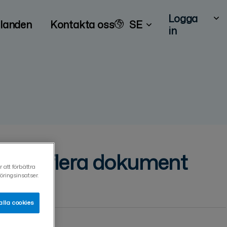
Logga
landen
Kontakta oss
SE
in
a bort flera dokument
 att förbättra
ringsinsatser.
alla cookies