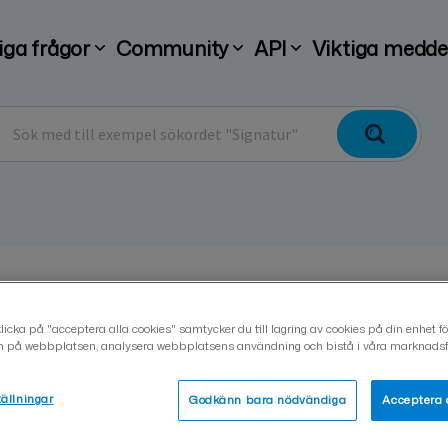
iga frågor
Community
API
Viktiga medde
Kan jag ladda ner eller t
icka på "acceptera alla cookies" samtycker du till lagring av cookies på din enhet för
n på webbplatsen, analysera webbplatsens användning och bistå i våra marknadsfö
samtidigt?
tällningar
Godkänn bara nödvändiga
Acceptera 
Päivitetty 26.03.2025