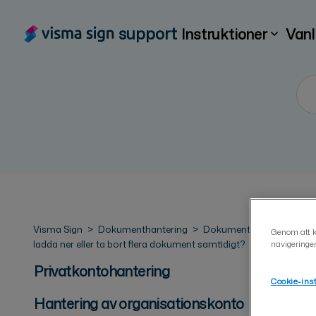
support
Instruktioner
Vanl
Visma Sign
Dokumenthantering
Dokument
Kan jag
Genom att kl
ladda ner eller ta bort flera dokument samtidigt?
navigeringe
Privatkontohantering
Cookie-ins
Hantering av organisationskonto