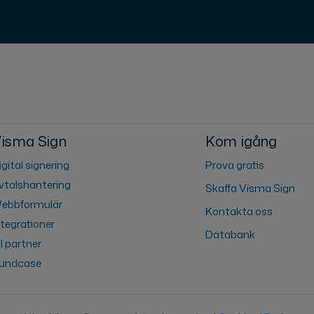
isma Sign
Kom igång
igital signering
Prova gratis
vtalshantering
Skaffa Visma Sign
ebbformulär
Kontakta oss
ntegrationer
Databank
il partner
undcase