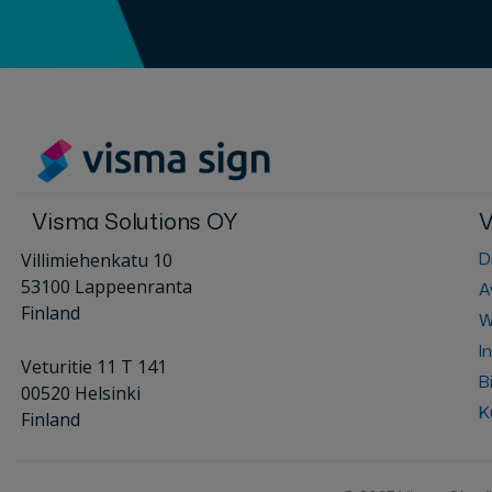
Visma Solutions OY
V
D
Villimiehenkatu 10
53100 Lappeenranta
A
Finland
W
I
Veturitie 11 T 141
B
00520 Helsinki
K
Finland