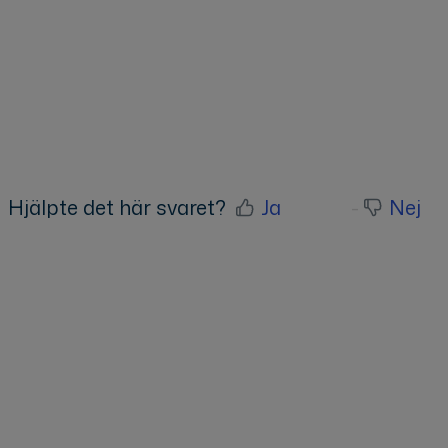
Nyckelord: Möjlighet till massöverföring av avt
dokument från Visma Sign, Kan jag ladda ne
Hjälpte det här svaret?
Ja
Nej