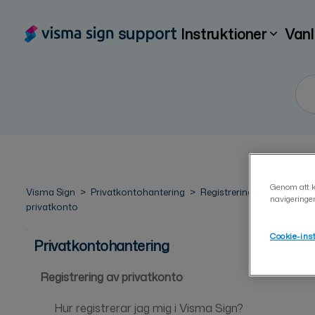
support
Instruktioner
Vanl
Genom att kl
Visma Sign
Privatkontohantering
Registrering av
navigeringe
privatkonto
Cookie-ins
Privatkontohantering
Registrering av privatkonto
Hur registrerar jag mig i Visma Sign?