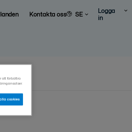
Logga
landen
Kontakta oss
SE
in
 att förbättra
ringsinsatser.
alla cookies