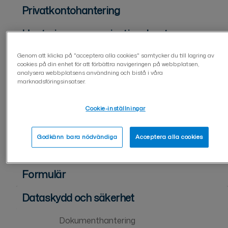
Privatkontohantering
Hantering av organisationskonto
Tvåstegsverifiering (2FA)
Genom att klicka på "acceptera alla cookies" samtycker du till lagring av
cookies på din enhet för att förbättra navigeringen på webbplatsen,
analysera webbplatsens användning och bistå i våra
Användarhantering på företagskonto
marknadsföringsinsatser.
För dokumentsändare
Cookie-inställningar
För dokumentunderskrivare
Godkänn bara nödvändiga
Acceptera alla cookies
Dokumenthantering
Formulär
Dataskydd och säkerhet
Dokumenthantering