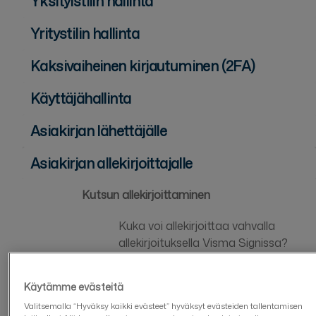
Yksityistilin hallinta
Yritystilin hallinta
Kaksivaiheinen kirjautuminen (2FA)
Käyttäjähallinta
Asiakirjan lähettäjälle
Asiakirjan allekirjoittajalle
Kutsun allekirjoittaminen
Kuka voi allekirjoittaa vahvalla
allekirjoituksella Visma Signissa?
Kuinka allekirjoitan vahvalla
Käytämme evästeitä
tunnistautumisella?
Valitsemalla “Hyväksy kaikki evästeet” hyväksyt evästeiden tallentamisen