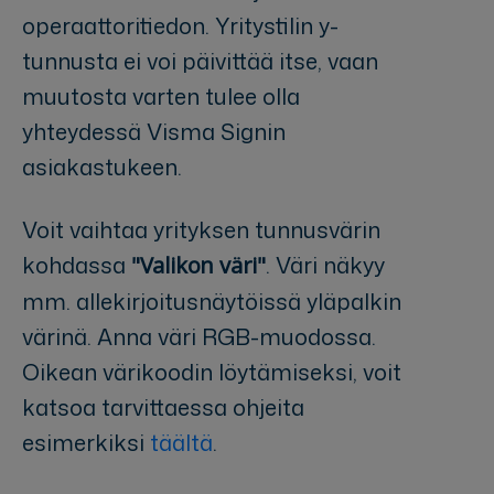
operaattoritiedon. Yritystilin y-
tunnusta ei voi päivittää itse, vaan
muutosta varten tulee olla
yhteydessä Visma Signin
asiakastukeen.
Voit vaihtaa yrityksen tunnusvärin
kohdassa
. Väri näkyy
"Valikon väri"
mm. allekirjoitusnäytöissä yläpalkin
värinä. Anna väri RGB-muodossa.
Oikean värikoodin löytämiseksi, voit
katsoa tarvittaessa ohjeita
esimerkiksi
täältä
.