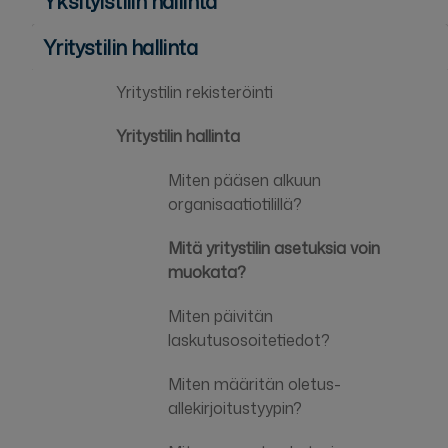
Yksityistilin hallinta
Yritystilin hallinta
Yritystilin rekisteröinti
Yritystilin hallinta
Miten pääsen alkuun
organisaatiotilillä?
Mitä yritystilin asetuksia voin
muokata?
Miten päivitän
laskutusosoitetiedot?
Miten määritän oletus-
allekirjoitustyypin?