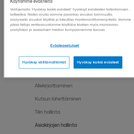
Käytämme evästeitä
Integraatio
Valitsemalla “Hyväksy kaikki evästeet” hyväksyt evästeiden tallentamisen
laitteellesi. Niiden avulla voimme parantaa sivuston toimivuutta,
Koulutukset
analysoida sivuston käyttöä ja toteuttaa markkinointitoimenpiteitä. Voimme
jakaa tietoja verkkosivustomme käyttöäsi koskien myös mainonnan,
Visma Sign laskutus
analytiikan ja sosiaalisen median kumppaniemme kanssa.
Asiakaspalvelu ja tukisivut
Evästeasetukset
Ohjevideot ja webinaarit
Hyväksy välttämättömät
Hyväksy kaikki evästeet
Palvelun käyttöönotto
Allekirjoittaminen
Kutsun lähettäminen
Tilin hallinta
Asiakirjojen hallinta