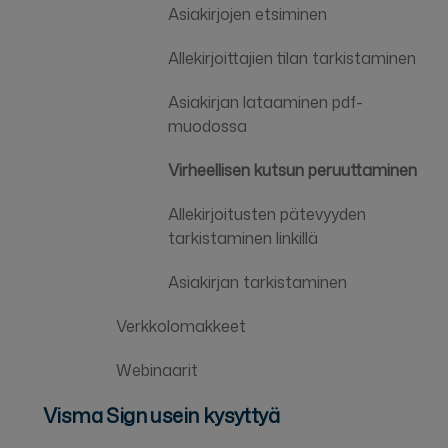
Asiakirjojen etsiminen
Allekirjoittajien tilan tarkistaminen
Asiakirjan lataaminen pdf-
muodossa
Virheellisen kutsun peruuttaminen
Allekirjoitusten pätevyyden
tarkistaminen linkillä
Asiakirjan tarkistaminen
Verkkolomakkeet
Webinaarit
Visma Sign usein kysyttyä