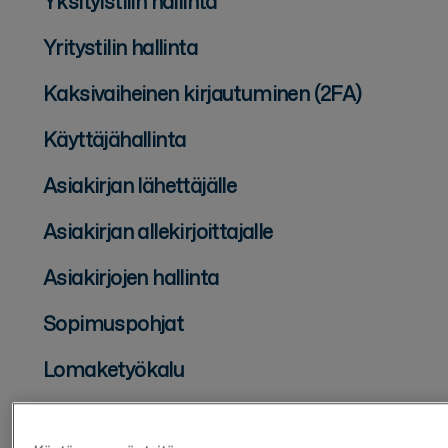
Yksityistilin hallinta
Yritystilin hallinta
Kaksivaiheinen kirjautuminen (2FA)
Käyttäjähallinta
Asiakirjan lähettäjälle
Asiakirjan allekirjoittajalle
Asiakirjojen hallinta
Sopimuspohjat
Lomaketyökalu
Tietosuoja ja turvallisuus