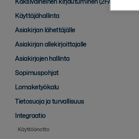
Kaksivaiheinen kirjautuminen (2FA)
Käyttäjähallinta
Asiakirjan lähettäjälle
Asiakirjan allekirjoittajalle
Asiakirjojen hallinta
Sopimuspohjat
Lomaketyökalu
Tietosuoja ja turvallisuus
Integraatio
Käyttöönotto