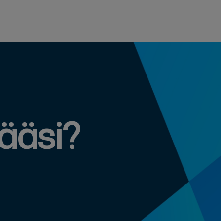
määsi?