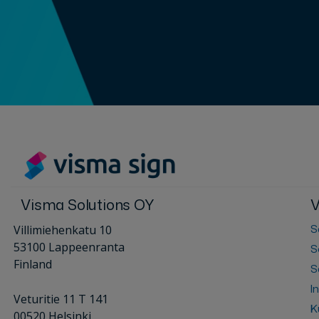
Visma Solutions OY
V
S
Villimiehenkatu 10
53100 Lappeenranta
S
Finland
S
I
Veturitie 11 T 141
K
00520 Helsinki