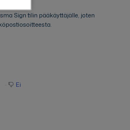
a Sign tilin pääkäyttäjälle, joten
köpostiosoitteesta.
Ei