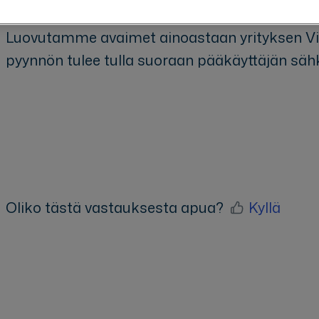
Luovutamme avaimet ainoastaan yrityksen Vism
pyynnön tulee tulla suoraan pääkäyttäjän säh
Avainsanat: ClientID Client ID Secret
Oliko tästä vastauksesta apua?
Kyllä