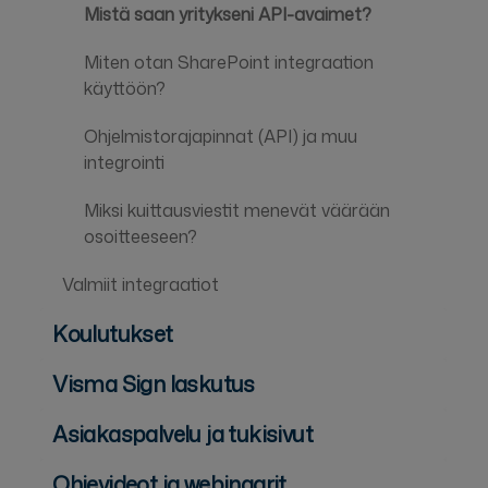
Mistä saan yritykseni API-avaimet?
Miten otan SharePoint integraation
käyttöön?
Ohjelmistorajapinnat (API) ja muu
integrointi
Miksi kuittausviestit menevät väärään
osoitteeseen?
Valmiit integraatiot
Koulutukset
Visma Sign laskutus
Asiakaspalvelu ja tukisivut
Ohjevideot ja webinaarit