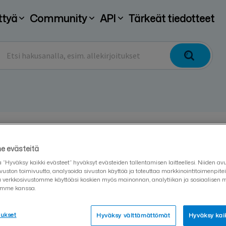
ttyä
Community
API
Tärkeät tiedotteet
Mistä saan yritykseni A
 evästeitä
a “Hyväksy kaikki evästeet” hyväksyt evästeiden tallentamisen laitteellesi. Niiden a
vuston toimivuutta, analysoida sivuston käyttöä ja toteuttaa markkinointitoimenpit
ja verkkosivustomme käyttöäsi koskien myös mainonnan, analytiikan ja sosiaalisen 
Päivitetty 19.03.2025
mme kanssa.
Mikäli tarvitset yrityksesi API-avaimet, voit 
tukset
Hyväksy välttämättömät
Hyväksy kaik
varten joko osoitteeseen
kumppanit.sign@vi