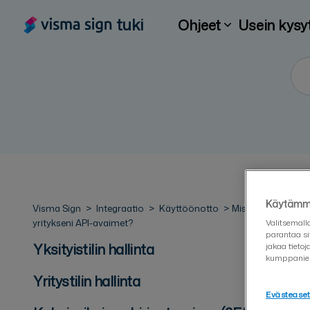
tuki
Ohjeet
Usein kysy
Käytämme
Visma Sign
Integraatio
Käyttöönotto
Mistä saan
yritykseni API-avaimet?
Valitsemall
parantaa si
Yksityistilin hallinta
jakaa tieto
kumppanie
Yritystilin hallinta
Evästease