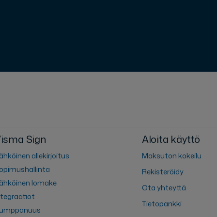
isma Sign
Aloita käyttö
ähköinen allekirjoitus
Maksuton kokeilu
opimushallinta
Rekisteröidy
ähköinen lomake
Ota yhteyttä
ntegraatiot
Tietopankki
umppanuus