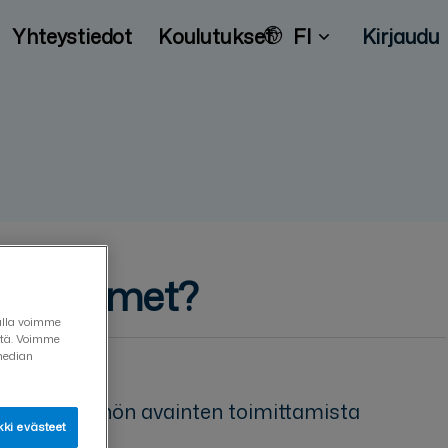
Yhteystiedot
Koulutukset
FI
Kirjaudu
PI-avaimet?
vulla voimme
eitä. Voimme
median
lähettää pyynnön avainten toimittamista
ki evästeet
sma.com