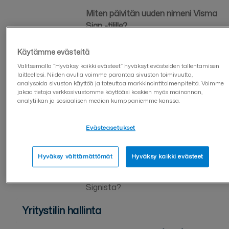
Miten päivitän uuden nimeni Visma
Sign -tilille?
Ostin vahingossa allekirjoituksia
Käytämme evästeitä
yksityistilille, miten toimin?
Valitsemalla “Hyväksy kaikki evästeet” hyväksyt evästeiden tallentamisen
laitteellesi. Niiden avulla voimme parantaa sivuston toimivuutta,
Käyttöliittymän kielivalinnat
analysoida sivuston käyttöä ja toteuttaa markkinointitoimenpiteitä. Voimme
jakaa tietoja verkkosivustomme käyttöäsi koskien myös mainonnan,
analytiikan ja sosiaalisen median kumppaniemme kanssa.
Olen unohtanut salasanan, mitä
teen?
Evästeasetukset
Mitä teen jos Visma Signiin
kirjautuminen ei onnistu?
Hyväksy välttämättömät
Hyväksy kaikki evästeet
Miten poistan käyttäjätilini Visma
Signista?
Yritystilin hallinta