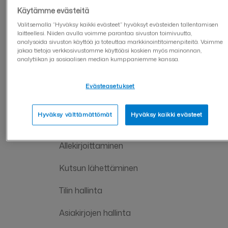
Integraatio
Käytämme evästeitä
Valitsemalla “Hyväksy kaikki evästeet” hyväksyt evästeiden tallentamisen
Koulutukset
laitteellesi. Niiden avulla voimme parantaa sivuston toimivuutta,
analysoida sivuston käyttöä ja toteuttaa markkinointitoimenpiteitä. Voimme
Visma Sign laskutus
jakaa tietoja verkkosivustomme käyttöäsi koskien myös mainonnan,
analytiikan ja sosiaalisen median kumppaniemme kanssa.
Asiakaspalvelu ja tukisivut
Evästeasetukset
Ohjevideot ja webinaarit
Hyväksy välttämättömät
Hyväksy kaikki evästeet
Palvelun käyttöönotto
Allekirjoittaminen
Kutsun lähettäminen
Tilin hallinta
Asiakirjojen hallinta