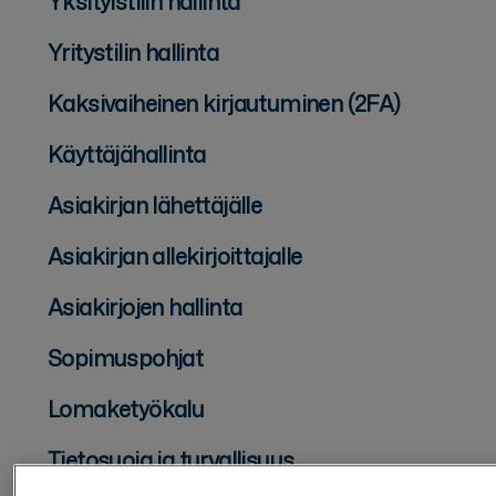
Yksityistilin hallinta
Yritystilin hallinta
Kaksivaiheinen kirjautuminen (2FA)
Käyttäjähallinta
Asiakirjan lähettäjälle
Asiakirjan allekirjoittajalle
Asiakirjojen hallinta
Sopimuspohjat
Lomaketyökalu
Tietosuoja ja turvallisuus