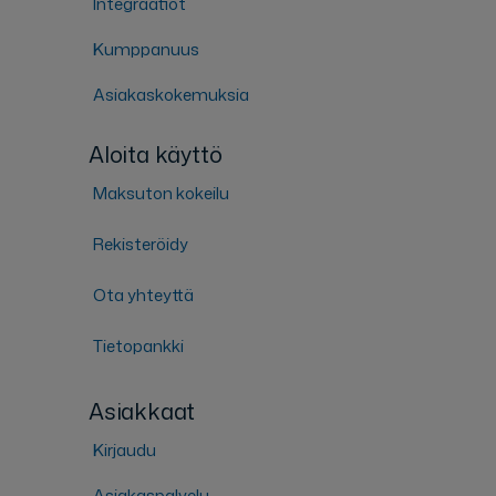
Integraatiot
Kumppanuus
Asiakaskokemuksia
Aloita käyttö
Maksuton kokeilu
Rekisteröidy
Ota yhteyttä
Tietopankki
Asiakkaat
Kirjaudu
Asiakaspalvelu