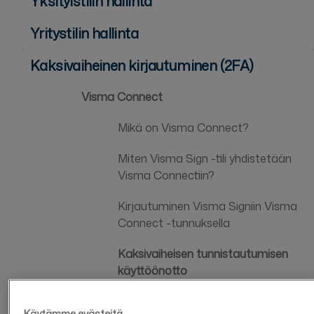
Yksityistilin hallinta
Yritystilin hallinta
Kaksivaiheinen kirjautuminen (2FA)
Visma Connect
Mikä on Visma Connect?
Miten Visma Sign -tili yhdistetään
Visma Connectiin?
Kirjautuminen Visma Signiin Visma
Connect -tunnuksella
Kaksivaiheisen tunnistautumisen
käyttöönotto
Visma Connect salasana unohtunut
Käytämme evästeitä