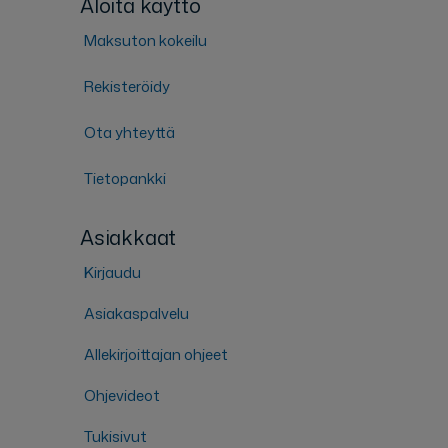
Aloita käyttö
Maksuton kokeilu
Rekisteröidy
Ota yhteyttä
Tietopankki
Asiakkaat
Kirjaudu
Asiakaspalvelu
Allekirjoittajan ohjeet
Ohjevideot
Tukisivut