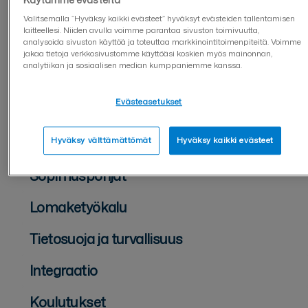
Usein kysyttyä Visma Connectista
Valitsemalla “Hyväksy kaikki evästeet” hyväksyt evästeiden tallentamisen
laitteellesi. Niiden avulla voimme parantaa sivuston toimivuutta,
analysoida sivuston käyttöä ja toteuttaa markkinointitoimenpiteitä. Voimme
Käyttäjähallinta
jakaa tietoja verkkosivustomme käyttöäsi koskien myös mainonnan,
analytiikan ja sosiaalisen median kumppaniemme kanssa.
Asiakirjan lähettäjälle
Evästeasetukset
Asiakirjan allekirjoittajalle
Asiakirjojen hallinta
Hyväksy välttämättömät
Hyväksy kaikki evästeet
Sopimuspohjat
Lomaketyökalu
Tietosuoja ja turvallisuus
Integraatio
Koulutukset