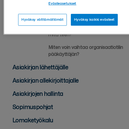
Evästeasetukset
Käyttäjän lisääminen ei onnistu,
mitä teen?
Hyväksy välttämättömät
Hyväksy kaikki evästeet
Olen saanut kutsun liittyä yritystilille,
mitä teen?
Miten voin vaihtaa organisaatiotilin
pääkäyttäjän?
Asiakirjan lähettäjälle
Asiakirjan allekirjoittajalle
Asiakirjojen hallinta
Sopimuspohjat
Lomaketyökalu