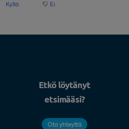
Kyllä
Ei
Etkö löytänyt
etsimääsi?
Ota yhteyttä