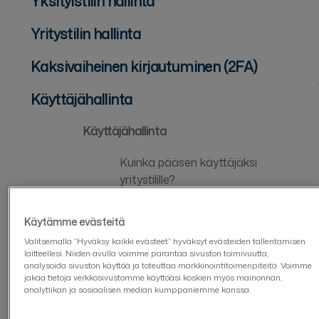
Yksityistilin hallinta
Yritystilin hallinta
Kaksivaiheinen kirjautuminen (2FA)
Käyttäjähallinta
Käyttäjähallinta
Kuinka pääsen käyttäjäksi
yritystilille?
Kuinka lisään tai poistan käyttäjiä?
Käytämme evästeitä
Miten hallinnoin käyttäjän oikeuksia
Valitsemalla “Hyväksy kaikki evästeet” hyväksyt evästeiden tallentamisen
laitteellesi. Niiden avulla voimme parantaa sivuston toimivuutta,
tilillä?
analysoida sivuston käyttöä ja toteuttaa markkinointitoimenpiteitä. Voimme
jakaa tietoja verkkosivustomme käyttöäsi koskien myös mainonnan,
Mitä jos henkilöllä ei ole käytössään
analytiikan ja sosiaalisen median kumppaniemme kanssa.
vahvaa tunnistautumista?