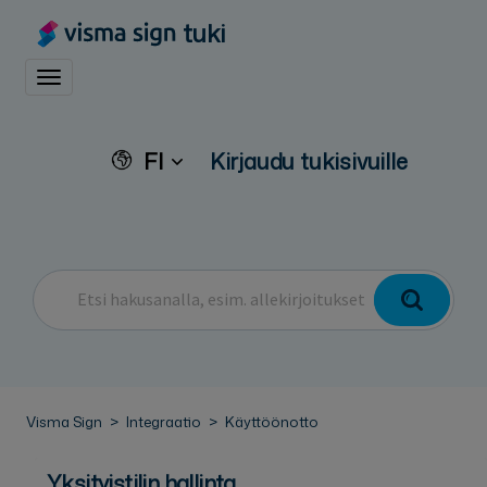
tuki
Toggle navigation
FI
Kirjaudu tukisivuille
Visma Sign
Integraatio
Käyttöönotto
Yksityistilin hallinta