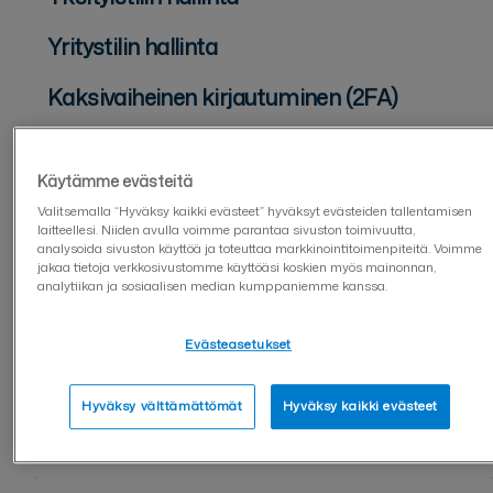
Yritystilin hallinta
Kaksivaiheinen kirjautuminen (2FA)
Käyttäjähallinta
Käytämme evästeitä
Asiakirjan lähettäjälle
Valitsemalla “Hyväksy kaikki evästeet” hyväksyt evästeiden tallentamisen
laitteellesi. Niiden avulla voimme parantaa sivuston toimivuutta,
Asiakirjan allekirjoittajalle
analysoida sivuston käyttöä ja toteuttaa markkinointitoimenpiteitä. Voimme
jakaa tietoja verkkosivustomme käyttöäsi koskien myös mainonnan,
analytiikan ja sosiaalisen median kumppaniemme kanssa.
Asiakirjojen hallinta
Sopimuspohjat
Evästeasetukset
Lomaketyökalu
Hyväksy välttämättömät
Hyväksy kaikki evästeet
Tietosuoja ja turvallisuus