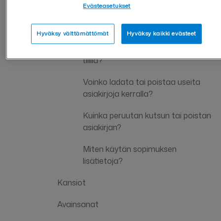
Evästeasetukset
Mistä löydän yksityishenkilönä
allekirjoittamani asiakirjan?
Hyväksy välttämättömät
Hyväksy kaikki evästeet
Mitkä ovat asiakirjojen säilytysajat
tilillä?
Voinko ladata tai poistaa useita
asiakirjoja kerralla?
Kuinka peruutan kutsun tai poistan
asiakirjan?
Miten käytän sopimuksen
lisätietoja?
Kansiot
Avainsanat