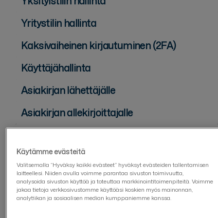
Yksityistilin hallinta
Yritystilin hallinta
Kaksivaiheinen kirjautuminen (2FA)
Käyttäjähallinta
Asiakirjan lähettäjälle
Asiakirjan allekirjoittajalle
Asiakirjojen hallinta
Käytämme evästeitä
Asiakirjat
Valitsemalla “Hyväksy kaikki evästeet” hyväksyt evästeiden tallentamisen
laitteellesi. Niiden avulla voimme parantaa sivuston toimivuutta,
Miten lataan asiakirjan arkistosta?
analysoida sivuston käyttöä ja toteuttaa markkinointitoimenpiteitä. Voimme
jakaa tietoja verkkosivustomme käyttöäsi koskien myös mainonnan,
Mistä löydän oikeat asiakirjat
analytiikan ja sosiaalisen median kumppaniemme kanssa.
yritystilillä?