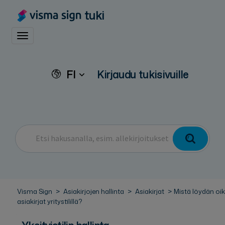
tuki
Toggle navigation
FI
Kirjaudu tukisivuille
Visma Sign
Asiakirjojen hallinta
Asiakirjat
Mistä löydän oi
asiakirjat yritystilillä?