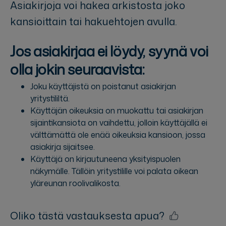
Asiakirjoja voi hakea arkistosta joko
kansioittain tai hakuehtojen avulla.
Jos asiakirjaa ei löydy, syynä voi
olla jokin seuraavista:
Joku käyttäjistä on poistanut asiakirjan
yritystililtä.
Käyttäjän oikeuksia on muokattu tai asiakirjan
sijaintikansiota on vaihdettu, jolloin käyttäjällä ei
välttämättä ole enää oikeuksia kansioon, jossa
asiakirja sijaitsee.
Käyttäjä on kirjautuneena yksityispuolen
näkymälle. Tällöin yritystilille voi palata oikean
yläreunan roolivalikosta.
Oliko tästä vastauksesta apua?