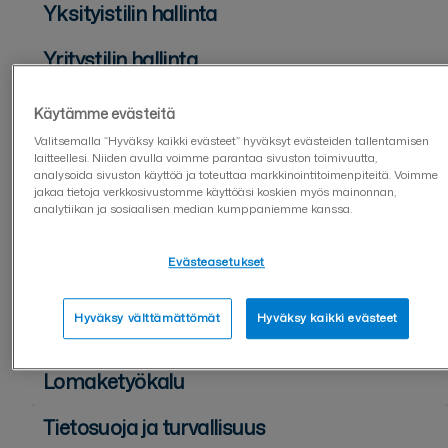
Yksityistilin hallinta
Yritystilin hallinta
Kaksivaiheinen kirjautuminen (2FA)
Käytämme evästeitä
Valitsemalla “Hyväksy kaikki evästeet” hyväksyt evästeiden tallentamisen
Käyttäjähallinta
laitteellesi. Niiden avulla voimme parantaa sivuston toimivuutta,
analysoida sivuston käyttöä ja toteuttaa markkinointitoimenpiteitä. Voimme
Asiakirjan lähettäjälle
jakaa tietoja verkkosivustomme käyttöäsi koskien myös mainonnan,
analytiikan ja sosiaalisen median kumppaniemme kanssa.
Asiakirjan allekirjoittajalle
Evästeasetukset
Asiakirjojen hallinta
Hyväksy välttämättömät
Hyväksy kaikki evästeet
Sopimuspohjat
Lomaketyökalu
Tietosuoja ja turvallisuus