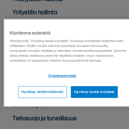
Yritystilin hallinta
Kaksivaiheinen kirjautuminen (2FA)
Käytämme evästeitä
Käyttäjähallinta
Valitsemalla “Hyväksy kaikki evästeet” hyväksyt evästeiden tallentamisen
laitteellesi. Niiden avulla voimme parantaa sivuston toimivuutta,
Asiakirjan lähettäjälle
analysoida sivuston käyttöä ja toteuttaa markkinointitoimenpiteitä. Voimme
jakaa tietoja verkkosivustomme käyttöäsi koskien myös mainonnan,
analytiikan ja sosiaalisen median kumppaniemme kanssa.
Asiakirjan allekirjoittajalle
Evästeasetukset
Asiakirjojen hallinta
Sopimuspohjat
Hyväksy välttämättömät
Hyväksy kaikki evästeet
Lomaketyökalu
Tietosuoja ja turvallisuus