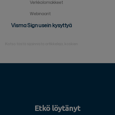
Verkkolomakkeet
Webinaarit
Visma Sign usein kysyttyä
Katso tästä sijainnista artikkeleja, koskien
Etkö löytänyt