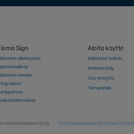
isma Sign
Aloita käyttö
ähköinen allekirjoitus
Maksuton kokeilu
opimushallinta
Rekisteröidy
ähköinen lomake
Ota yhteyttä
ntegraatiot
Tietopankki
umppanuus
siakaskokemuksia
sa Visma Solutions Oy:tä
Yksityisyydensuoja
|
Evästeet
|
Eväst