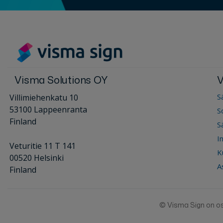
Visma Solutions OY
V
S
Villimiehenkatu 10
53100 Lappeenranta
S
Finland
S
I
Veturitie 11 T 141
K
00520 Helsinki
A
Finland
© Visma Sign on o