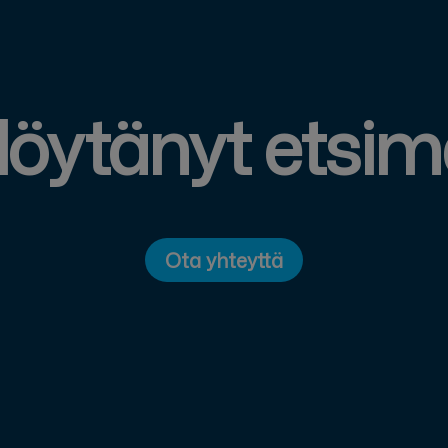
löytänyt etsi
Ota yhteyttä