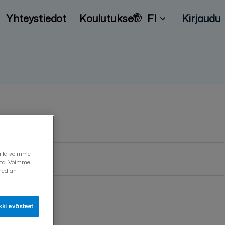
Yhteystiedot
Koulutukset
FI
Kirjaudu
vulla voimme
eitä. Voimme
median
ki evästeet