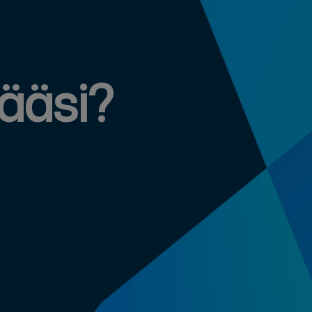
määsi?