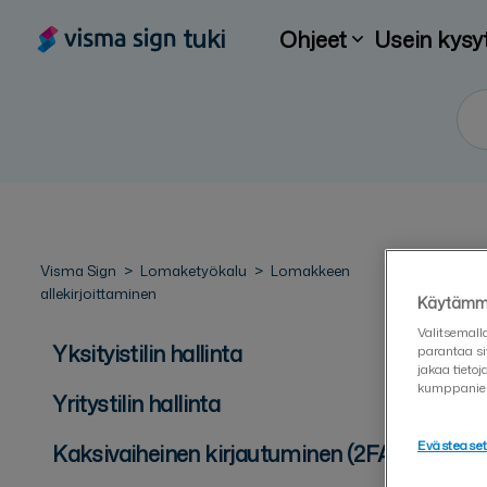
tuki
Ohjeet
Usein kysy
Visma Sign
Lomaketyökalu
Lomakkeen
allekirjoittaminen
Käytämme
Valitsemall
Yksityistilin hallinta
parantaa si
jakaa tieto
kumppanie
Yritystilin hallinta
Evästease
Kaksivaiheinen kirjautuminen (2FA)