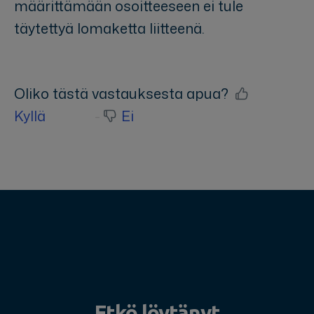
määrittämään osoitteeseen ei tule
täytettyä lomaketta liitteenä.
Oliko tästä vastauksesta apua?
Kyllä
Ei
Etkö löytänyt