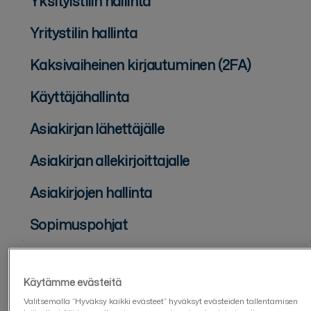
Yksityistilin hallinta
Yritystilin hallinta
Kaksivaiheinen kirjautuminen (2FA)
Käyttäjähallinta
Asiakirjan lähettäjälle
Asiakirjan allekirjoittajalle
Asiakirjojen hallinta
Sopimuspohjat
Lomaketyökalu
Käytämme evästeitä
Lomakkeen luominen
Valitsemalla “Hyväksy kaikki evästeet” hyväksyt evästeiden tallentamisen