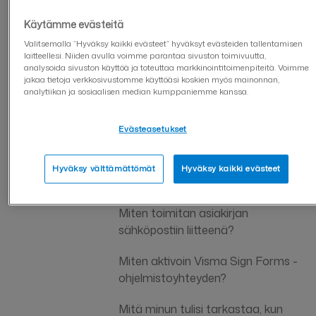
Mikä on Visma Sign Forms -
työkalu?
Käytämme evästeitä
Valitsemalla “Hyväksy kaikki evästeet” hyväksyt evästeiden tallentamisen
Miten aloitan lomakkeen luomisen?
laitteellesi. Niiden avulla voimme parantaa sivuston toimivuutta,
analysoida sivuston käyttöä ja toteuttaa markkinointitoimenpiteitä. Voimme
jakaa tietoja verkkosivustomme käyttöäsi koskien myös mainonnan,
Miten lomake luodaan?
analytiikan ja sosiaalisen median kumppaniemme kanssa.
Miten teen lomakkeeseen pakollisia
Evästeasetukset
kenttiä?
Miten lisään useamman
Hyväksy välttämättömät
Hyväksy kaikki evästeet
allekirjoittajan?
Miten toimitan asiakirjan
sähköpostiin liitteenä?
Miten aktivoin Visma Sign Forms -
ohjelmistoyhteyden?
Mitä minun tulisi tarkastaa, kun