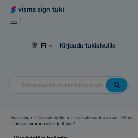
tuki
Toggle navigation
FI
Kirjaudu tukisivuille
Visma Sign
Lomaketyökalu
Lomakkeen luominen
Miten
lisään useamman allekirjoittajan?