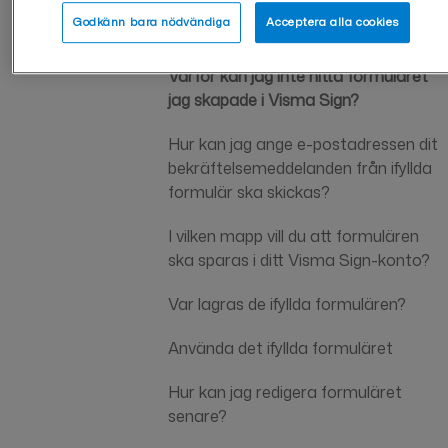
Godkänn bara nödvändiga
Acceptera alla cookies
Redigering och hantering av formulär
Varför kan jag inte hitta formuläret
jag skapade i Visma Sign?
Hur kan jag ange e-postadressen dit
bekräftelsemeddelanden från ifyllda
formulär ska skickas?
I vilken mapp vill du att formulären
ska sparas i ditt Visma Sign-konto?
Var lagras de ifyllda formulären?
Använda det ifyllda formuläret
Hur kan jag redigera formuläret
senare?