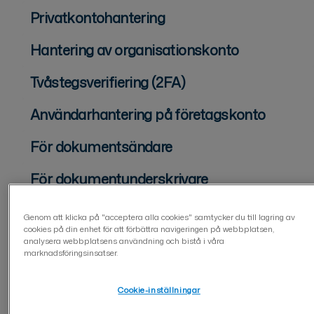
Privatkontohantering
Hantering av organisationskonto
Tvåstegsverifiering (2FA)
Användarhantering på företagskonto
För dokumentsändare
För dokumentunderskrivare
Dokumenthantering
Genom att klicka på "acceptera alla cookies" samtycker du till lagring av
cookies på din enhet för att förbättra navigeringen på webbplatsen,
Formulär
analysera webbplatsens användning och bistå i våra
marknadsföringsinsatser.
Skapande av formulär
Cookie-inställningar
Undertecknande av blanketten