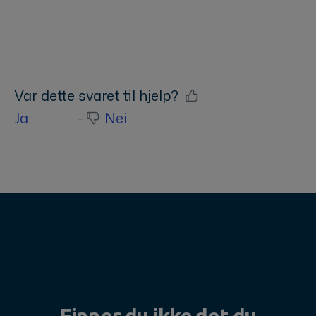
Var dette svaret til hjelp?
Ja
Nei
Finner du ikke det du