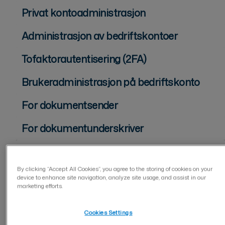
Privat kontoadministrasjon
Administrasjon av bedriftskontoer
Tofaktorautentisering (2FA)
Brukeradministrasjon på bedriftskonto
For dokumentsender
For dokumentunderskriver
Dokumenthåndtering
By clicking “Accept All Cookies”, you agree to the storing of cookies on your
Dokumenter
device to enhance site navigation, analyze site usage, and assist in our
marketing efforts.
Mapper
Cookies Settings
Nøkkelord