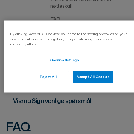
nøtteskall
FAQ
Kontaktinformasjon for Visma Sign-
By clicking “Accept All Cookies”, you agree to the storing of cookies on your
fakturering
device to enhance site navigation, analyze site usage, and assist in our
marketing efforts.
Betalingsinstruksjoner for Visma
Sign-fakturaer
Cookies Settings
Visma Sign kundesupport åpningstider
Reject All
Accept All Cookies
Hjelpevideoer og webinarer
Visma Sign vanlige spørsmål
FAQ