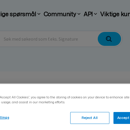
lige spørsmål
Community
API
Viktige ku
Hva er nøkkelord, og hv
“Accept All Cookies”, you agree to the storing of cookies on your device to enhance site
 usage, and assist in our marketing efforts.
Päivitetty 30.07.2025
ttings
Reject All
Accept 
Nøkkelord i Visma Sign er identifikatorer som 