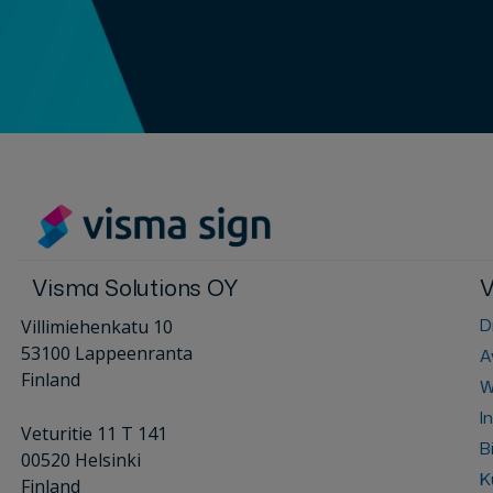
Visma Solutions OY
V
D
Villimiehenkatu 10
53100 Lappeenranta
A
Finland
W
I
Veturitie 11 T 141
B
00520 Helsinki
K
Finland