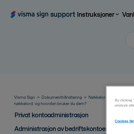
support
Instruksjoner
Van
Visma Sign
Dokumenthåndtering
Nøkkelord
Hva er
By clicking 
nøkkelord, og hvordan bruker du dem?
analyze site
Privat kontoadministrasjon
Cookies Se
Administrasjon av bedriftskontoer