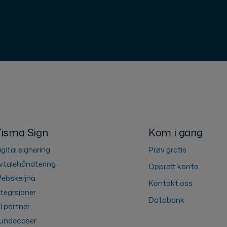
isma Sign
Kom i gang
igital signering
Prøv gratis
vtalehåndtering
Opprett konto
ebskerjna
Kontakt oss
ntegrsjoner
Databank
il partner
undecaser