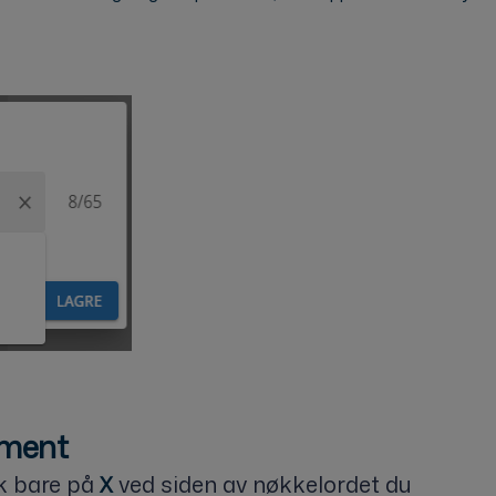
kument
kk bare på
ved siden av nøkkelordet du
X