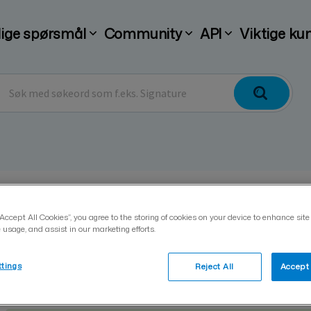
lige spørsmål
Community
API
Viktige ku
Visma Signs fakturering i
“Accept All Cookies”, you agree to the storing of cookies on your device to enhance site
 usage, and assist in our marketing efforts.
ttings
Reject All
Accept 
Päivitetty 15.09.2025