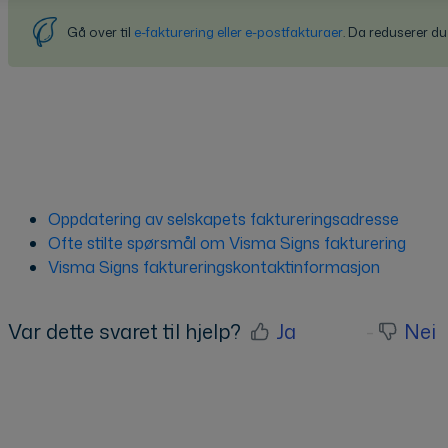
Gå over til
e-fakturering eller e-postfakturaer
. Da reduserer du
Oppdatering av selskapets faktureringsadresse
Ofte stilte spørsmål om Visma Signs fakturering
Visma Signs faktureringskontaktinformasjon
Var dette svaret til hjelp?
Ja
Nei