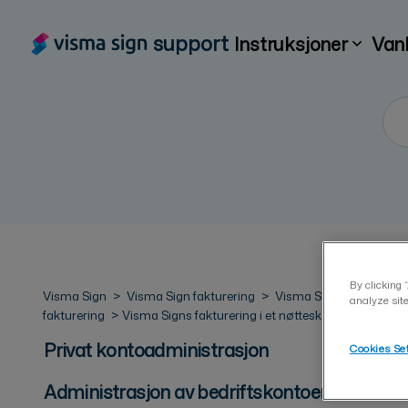
support
Instruksjoner
Van
By clicking 
Visma Sign
Visma Sign fakturering
Visma Sign
analyze site
fakturering
Visma Signs fakturering i et nøtteskall
Privat kontoadministrasjon
Cookies Se
Administrasjon av bedriftskontoer