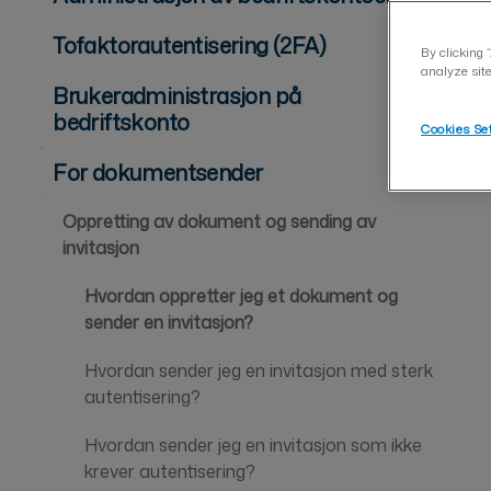
Tofaktorautentisering (2FA)
By clicking 
analyze site
Brukeradministrasjon på
bedriftskonto
Cookies Se
For dokumentsender
Oppretting av dokument og sending av
invitasjon
Hvordan oppretter jeg et dokument og
sender en invitasjon?
Hvordan sender jeg en invitasjon med sterk
autentisering?
Hvordan sender jeg en invitasjon som ikke
krever autentisering?