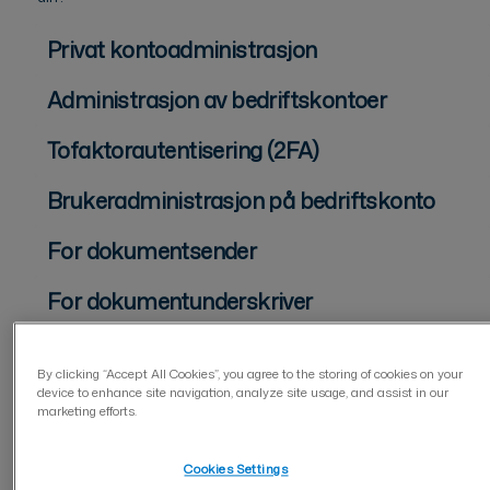
Privat kontoadministrasjon
Administrasjon av bedriftskontoer
Tofaktorautentisering (2FA)
Brukeradministrasjon på bedriftskonto
For dokumentsender
For dokumentunderskriver
Dokumenthåndtering
By clicking “Accept All Cookies”, you agree to the storing of cookies on your
device to enhance site navigation, analyze site usage, and assist in our
Visma Sign Forms verktøy
marketing efforts.
Redigere og bruke webskjemaet
Cookies Settings