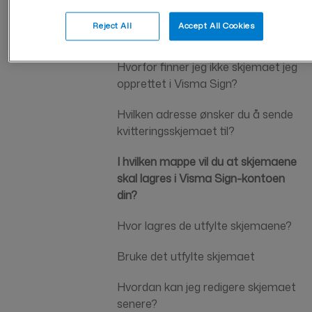
Signering av skjemaet
Reject All
Accept All Cookies
Hovedinnstillinger
Hvorfor finner jeg ikke skjemaet jeg
opprettet i Visma Sign?
Hvilken adresse ønsker du å sende
kvitteringsskjemaet til?
I hvilken mappe vil du at skjemaene
skal lagres i Visma Sign-kontoen
din?
Hvor lagres de utfylte skjemaene?
Bruke det utfylte skjemaet
Hvordan kan jeg redigere skjemaet
senere?