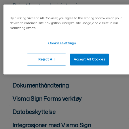
Privat kontoadministrasjon
Administrasjon av bedriftskontoer
By clicking “Accept All Cookies”, you agree to the storing of cookies on your
device to enhance site navigation, analyze site usage, and assist in our
marketing efforts.
Tofaktorautentisering (2FA)
Cookies Settings
Brukeradministrasjon på bedriftskonto
For dokumentsender
Reject All
Accept All Cookies
For dokumentunderskriver
Dokumenthåndtering
Visma Sign Forms verktøy
Databeskyttelse
Integrasjoner med Visma Sign